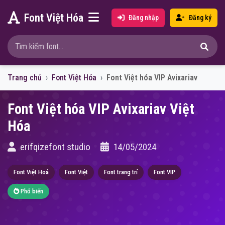
Font Việt Hóa
Đăng nhập
Đăng ký
Trang chủ
Font Việt Hóa
Font Việt hóa VIP Avixariav
Font Việt hóa VIP Avixariav Việt
Hóa
erifqizefont studio
14/05/2024
Font Việt Hoá
Font Việt
Font trang trí
Font VIP
Phổ biến