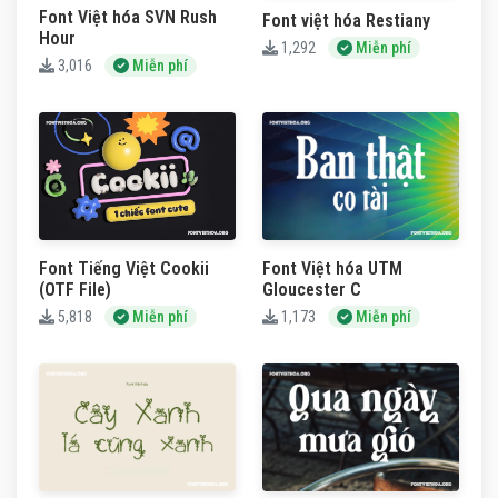
Font Việt hóa SVN Rush
Font việt hóa Restiany
Hour
1,292
Miễn phí
3,016
Miễn phí
Font Tiếng Việt Cookii
Font Việt hóa UTM
(OTF File)
Gloucester C
5,818
Miễn phí
1,173
Miễn phí