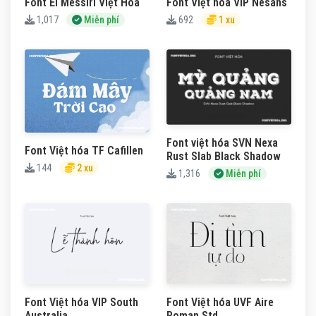
Font El Messiri Việt Hóa
Font Việt hóa VIP Nesans
1,017
Miễn phí
692
1 xu
Font việt hóa SVN Nexa
Font Việt hóa TF Cafillen
Rust Slab Black Shadow
144
2 xu
1,316
Miễn phí
Font Việt hóa UVF Aire
Font Việt hóa VIP South
Roman Std
Australia