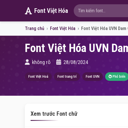
Font Việt Hóa
Trang chủ
Font Việt Hóa
Font Việt Hóa UVN Dam 
Font Việt Hóa UVN Da
không rõ
28/08/2024
Font Việt Hoá
Font trang trí
Font UVN
Phổ biến
Xem trước Font chữ