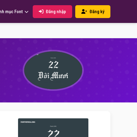
Đăng nhập
Đăng ký
nh mục Font