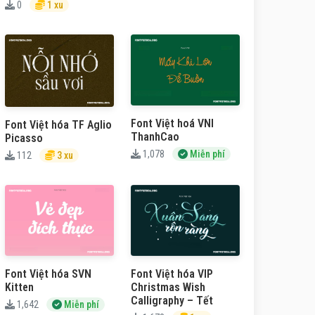
0
1 xu
Font Việt hoá VNI
Font Việt hóa TF Aglio
ThanhCao
Picasso
1,078
Miễn phí
112
3 xu
Font Việt hóa SVN
Font Việt hóa VIP
Kitten
Christmas Wish
Calligraphy – Tết
1,642
Miễn phí