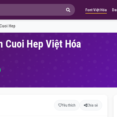
Font Việt Hóa
Da
Cuoi Hep
m Cuoi Hep Việt Hóa
Yêu thích
Chia sẻ