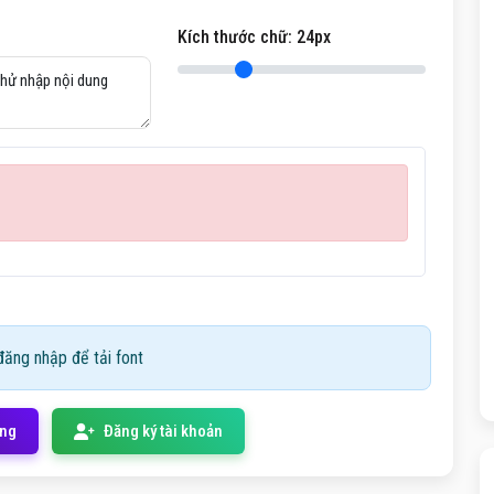
Kích thước chữ:
24
px
ăng nhập để tải font
ống
Đăng ký tài khoản