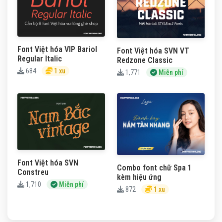
Font Việt hóa VIP Bariol
Font Việt hóa SVN VT
Regular Italic
Redzone Classic
684
1 xu
1,771
Miễn phí
Font Việt hóa SVN
Combo font chữ Spa 1
Constreu
kèm hiệu ứng
1,710
Miễn phí
872
1 xu