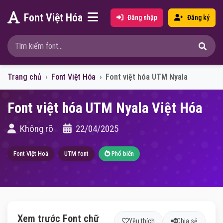
Font Việt Hóa
Đăng nhập
Đăng ký
Trang chủ
Font Việt Hóa
Font việt hóa UTM Nyala
Font việt hóa UTM Nyala Việt Hóa
Không rõ
22/04/2025
Font Việt Hoá
UTM font
Phổ biến
Xem trước Font chữ
Yêu thích
Chia sẻ