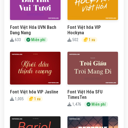
Font Việt Hóa UVN Bach
Font Việt hóa VIP
Dang Nang
Hockyna
633
Miễn phí
502
1 xu
Font Việt hóa VIP Jasline
Font Việt Hóa SFU
TimesTen
1,005
1 xu
1,476
Miễn phí