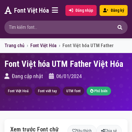
Font Việt Hóa
Đăng nhập
Đăng ký
Trang chủ
Font Việt Hóa
Font Việt hóa UTM Father
Font Việt hóa UTM Father Việt Hóa
Đang cập nhật
06/01/2024
Font Việt Hoá
Font viết tay
UTM font
Phổ biến
Xem trước Font chữ
Yêu thích
Chia sẻ