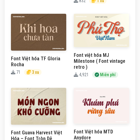
832
1 xu
Font việt hóa MJ
Font Việt hóa TF Gloria
Milestone ( Font vintage
Rocha
retro )
71
3 xu
4,921
Miễn phí
Font Việt hóa MTD
Font Guava Harvest Việt
Anydore
Hóa – Font Tròn Dễ