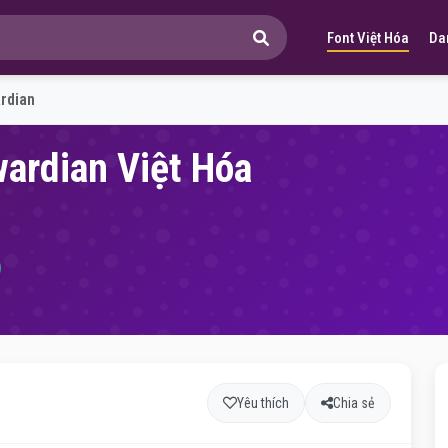
Font Việt Hóa
Da
rdian
ardian Việt Hóa
Yêu thích
Chia sẻ