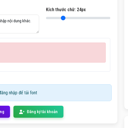
Kích thước chữ:
24
px
ăng nhập để tải font
ống
Đăng ký tài khoản