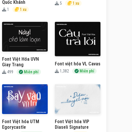
Quốc Khánh
5
1 xu
1
1 xu
Font Việt Hóa UVN
Font việt hóa VL Cavas
Giay Trang
1,382
Miễn phí
499
Miễn phí
Font Việt hóa UTM
Font Việt hóa VIP
Egorycastle
Diaseli Signature