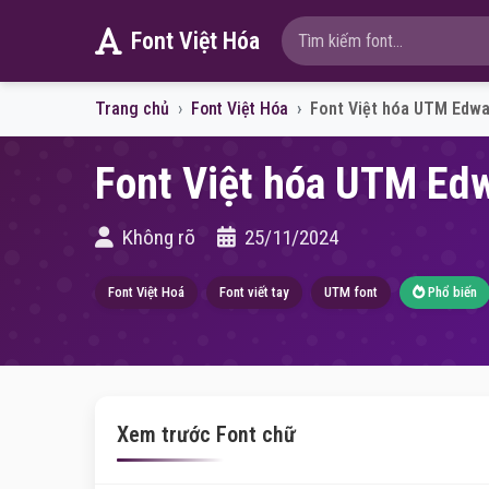
Font Việt Hóa
Trang chủ
Font Việt Hóa
Font Việt hóa UTM Edwa
Font Việt hóa UTM Edw
Không rõ
25/11/2024
Font Việt Hoá
Font viết tay
UTM font
Phổ biến
Xem trước Font chữ