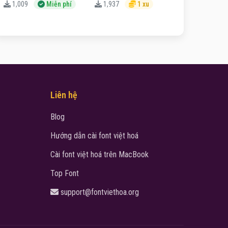
1,009
Miễn phí
1,937
1 xu
Liên hệ
Blog
Hướng dẫn cài font việt hoá
Cài font việt hoá trên MacBook
Top Font
support@fontviethoa.org