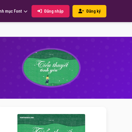
Đăng nhập
Đăng ký
nh mục Font