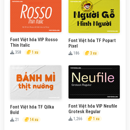
Font Việt hóa VIP Rosso
Font Việt hóa TF Popart
Thin Italic
Pixel
358
1 xu
186
3 xu
Font Việt hóa VIP Neufile
Font Việt hóa TF Qilka
Grotesk Regular
Bold
1,266
1 xu
21
14 xu