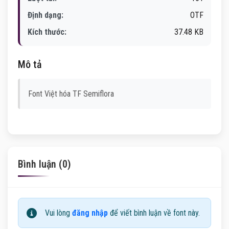
Định dạng:
OTF
Kích thước:
37.48 KB
Mô tả
Font Việt hóa TF Semiflora
Bình luận (0)
Vui lòng
đăng nhập
để viết bình luận về font này.