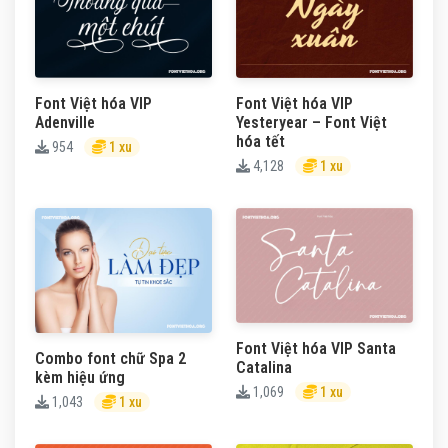
Font Việt hóa VIP
Font Việt hóa VIP
Adenville
Yesteryear – Font Việt
hóa tết
954
1 xu
4,128
1 xu
Font Việt hóa VIP Santa
Combo font chữ Spa 2
Catalina
kèm hiệu ứng
1,069
1 xu
1,043
1 xu