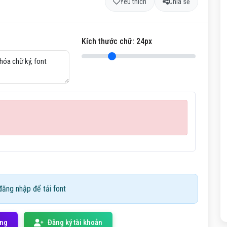
Yêu thích
Chia sẻ
Kích thước chữ:
24
px
ăng nhập để tải font
ống
Đăng ký tài khoản