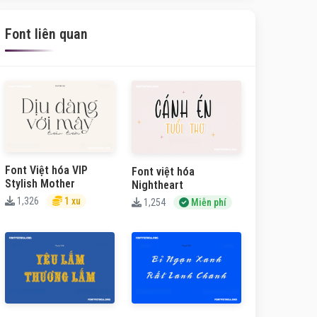
Font liên quan
Font Việt hóa VIP
Font việt hóa
Stylish Mother
Nightheart
1,326
1 xu
1,254
Miễn phí