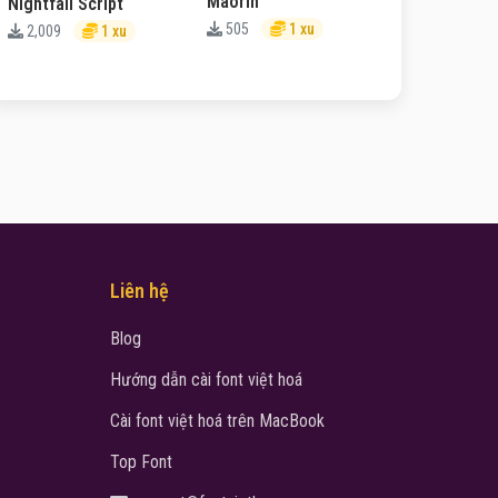
Maorin
Nightfall Script
505
1 xu
2,009
1 xu
Liên hệ
Blog
Hướng dẫn cài font việt hoá
Cài font việt hoá trên MacBook
Top Font