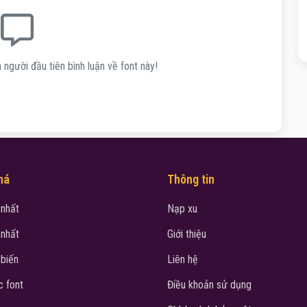
 người đầu tiên bình luận về font này!
há
Thông tin
 nhất
Nạp xu
 nhất
Giới thiệu
 biến
Liên hệ
 font
Điều khoản sử dụng