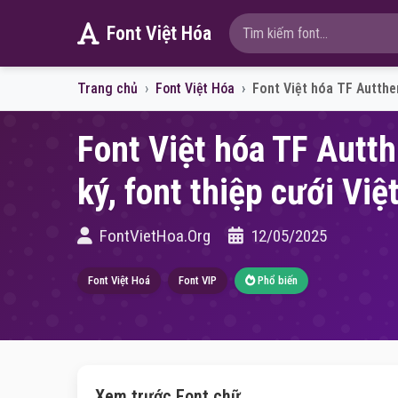
Font Việt Hóa
Trang chủ
Font Việt Hóa
Font Việt hóa TF Autthen
Font Việt hóa TF Autth
ký, font thiệp cưới Việ
FontVietHoa.Org
12/05/2025
Font Việt Hoá
Font VIP
Phổ biến
Xem trước Font chữ