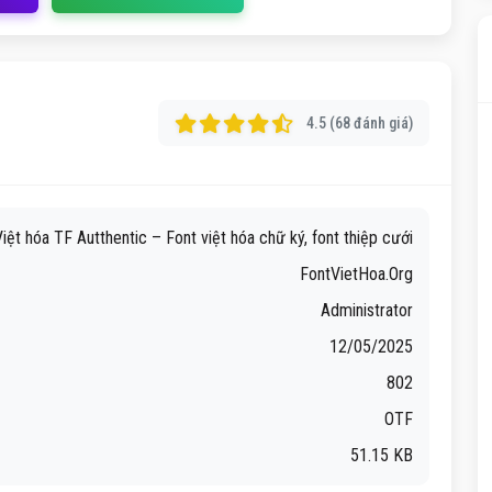
4.5 (68 đánh giá)
iệt hóa TF Autthentic – Font việt hóa chữ ký, font thiệp cưới
FontVietHoa.Org
Administrator
12/05/2025
802
OTF
51.15 KB