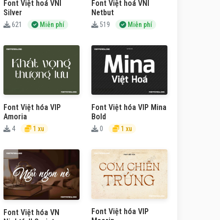
Font Việt hoá VNI
Font Việt hoá VNI
Silver
Netbut
621
Miễn phí
519
Miễn phí
Font Việt hóa VIP
Font Việt hóa VIP Mina
Amoria
Bold
4
1 xu
0
1 xu
Font Việt hóa VIP
Font Việt hóa VN