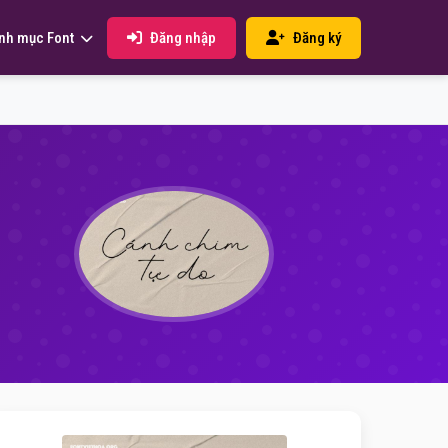
Đăng nhập
Đăng ký
nh mục Font