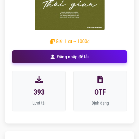
Giá: 1 xu ~ 1000đ
Đăng nhập để tải
393
OTF
Lượt tải
Định dạng