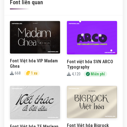
Font liên quan
Font Việt hóa VIP Madam
Font việt hóa SVN ARCO
Ghea
Typography
668
1 xu
4,120
Miễn phí
Font Việt hóa Bigrock
Font Việt hóa TF Marlean