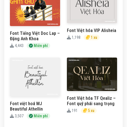
Font Việt hóa VIP Alisheia
Font Tiếng Việt Doc Lap –
1,198
1 xu
Đặng Anh Khoa
4,443
Miễn phí
Font Việt hóa TF Qealiz –
Font quý phái sang trọng
Font việt hoá MJ
Beautiful Athellin
191
5 xu
3,507
Miễn phí