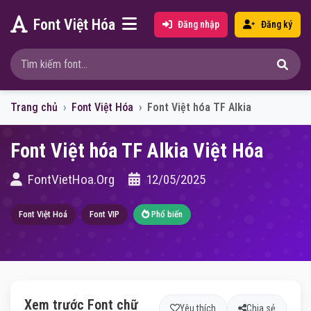
Font Việt Hóa
Đăng nhập
Đăng ký
Trang chủ
Font Việt Hóa
Font Việt hóa TF Alkia
Font Việt hóa TF Alkia Việt Hóa
FontVietHoa.Org
12/05/2025
Font Việt Hoá
Font VIP
Phổ biến
Xem trước Font chữ
Yêu thích
Chia sẻ