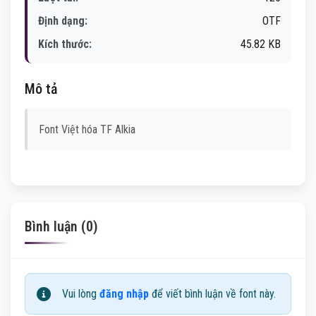
Định dạng:
OTF
Kích thước:
45.82 KB
Mô tả
Font Việt hóa TF Alkia
Bình luận (0)
Vui lòng
đăng nhập
để viết bình luận về font này.