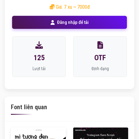
Giá: 7 xu ~ 7000đ
Đăng nhập để tải
125
OTF
Lượt tải
Định dạng
Font liên quan