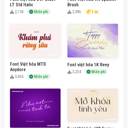
LT Std Italic
Brush
2,136
Miễn phí
2,086
1 xu
Font Việt hóa MTD
Font việt hóa 1K Reey
Anydore
3,254
Miễn phí
3,065
Miễn phí