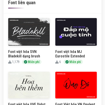
Font liên quan
Font việt hóa SVN
Font việt hóa MJ
Bladekill dạng brush
Eurostile Extended
1,179
Miễn phí
6
Miễn phí
Font việt hóa UVF Didot
Font Việt hóa VN Opulent