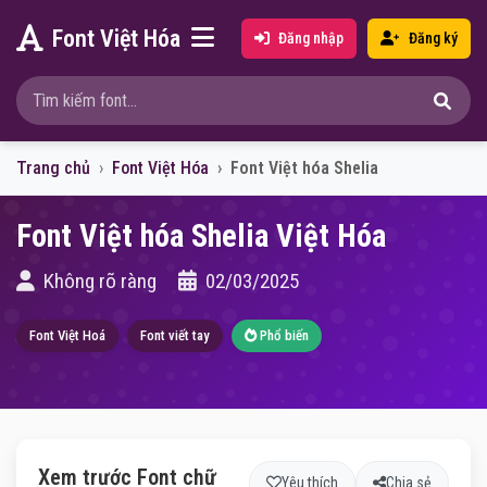
Font Việt Hóa
Đăng nhập
Đăng ký
Trang chủ
Font Việt Hóa
Font Việt hóa Shelia
Font Việt hóa Shelia Việt Hóa
Không rõ ràng
02/03/2025
Font Việt Hoá
Font viết tay
Phổ biến
Xem trước Font chữ
Yêu thích
Chia sẻ