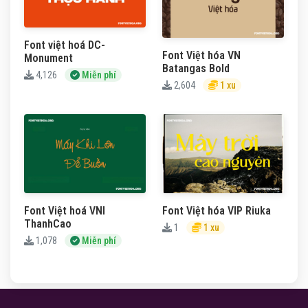
Font việt hoá DC-
Font Việt hóa VN
Monument
Batangas Bold
4,126
Miễn phí
2,604
1 xu
Font Việt hoá VNI
Font Việt hóa VIP Riuka
ThanhCao
1
1 xu
1,078
Miễn phí