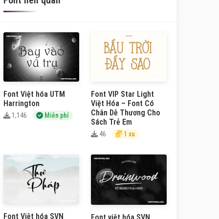
Font liên quan
Font Việt hóa UTM
Font VIP Star Light
Harrington
Việt Hóa – Font Có
Chân Dễ Thương Cho
1,146
Miễn phí
Sách Trẻ Em
46
1 xu
Font Việt hóa SVN
Font việt hóa SVN