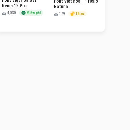
Font Việt hóa UVF
Font Việt hóa TF Hello
Reina 12 Pro
Botuna
4,030
Miễn phí
179
16 xu