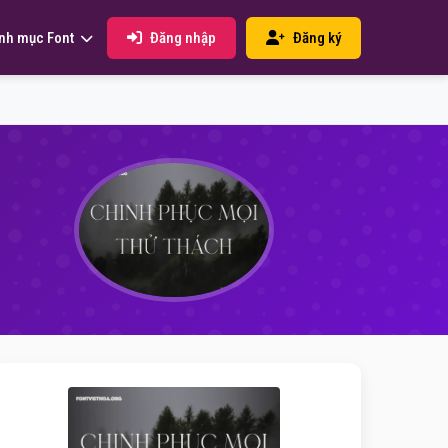
Đăng nhập
Đăng ký
nh mục Font