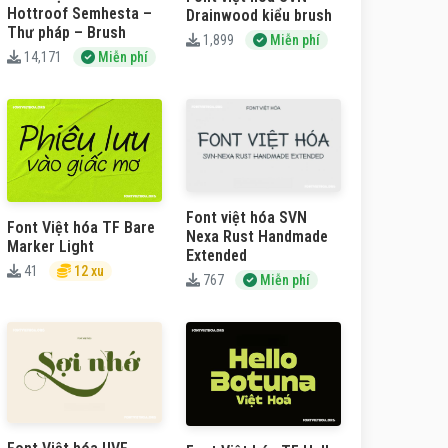
Hottroof Semhesta –
Drainwood kiểu brush
Thư pháp – Brush
1,899
Miễn phí
14,171
Miễn phí
Font việt hóa SVN
Font Việt hóa TF Bare
Nexa Rust Handmade
Marker Light
Extended
41
12 xu
767
Miễn phí