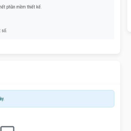
 hết phần mềm thiết kế.
t số.
ày.