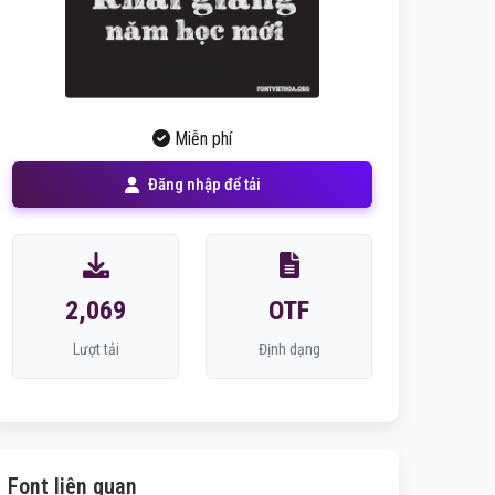
Miễn phí
Đăng nhập để tải
2,069
OTF
Lượt tải
Định dạng
Font liên quan