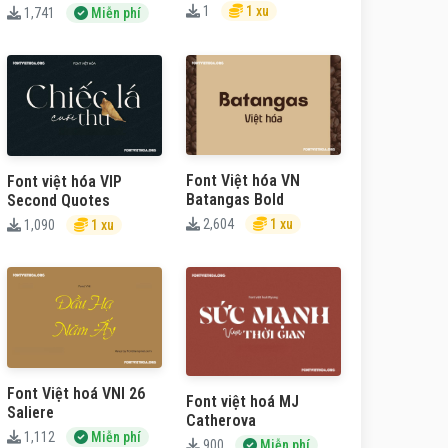
1
1 xu
1,741
Miễn phí
Font Việt hóa VN
Font việt hóa VIP
Batangas Bold
Second Quotes
2,604
1 xu
1,090
1 xu
Font Việt hoá VNI 26
Font việt hoá MJ
Saliere
Catherova
1,112
Miễn phí
900
Miễn phí