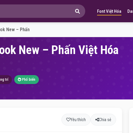
Font Việt Hóa
Da
ook New – Phấn
Book New – Phấn Việt Hóa
ng trí
Phổ biến
Yêu thích
Chia sẻ