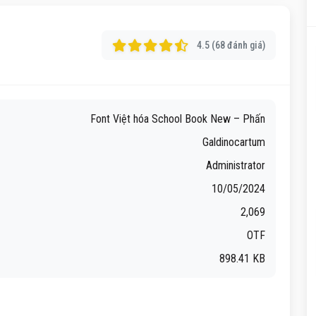
4.5 (68 đánh giá)
Font Việt hóa School Book New – Phấn
Galdinocartum
Administrator
10/05/2024
2,069
OTF
898.41 KB