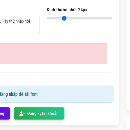
Kích thước chữ:
24
px
ăng nhập để tải font
ống
Đăng ký tài khoản