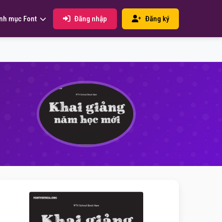
Đăng nhập
Đăng ký
nh mục Font