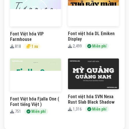
Font việt hóa DL Emiken
Font Việt hóa VIP
Display
Farmhouse
2,499
Miễn phí
818
1 xu
Font việt hóa SVN Nexa
Font Việt hóa Fjalla One (
Rust Slab Black Shadow
Font tiếng Việt )
1,316
Miễn phí
751
Miễn phí