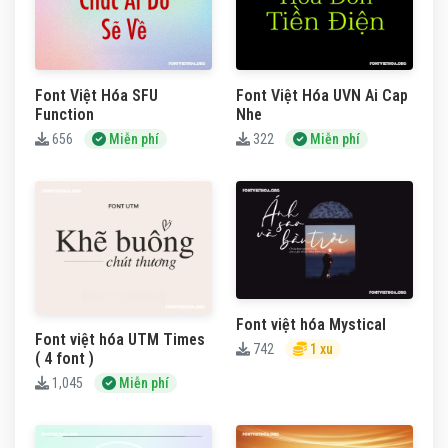
Font Việt Hóa SFU
Font Việt Hóa UVN Ai Cap
Function
Nhe
656
Miễn phí
322
Miễn phí
Font việt hóa Mystical
Font việt hóa UTM Times
742
1 xu
( 4 font )
1,045
Miễn phí