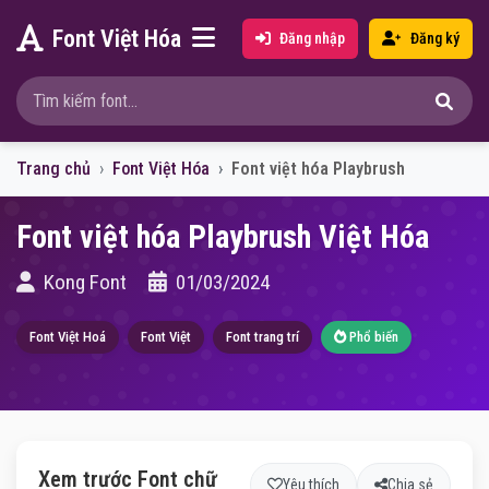
Font Việt Hóa
Đăng nhập
Đăng ký
Trang chủ
Font Việt Hóa
Font việt hóa Playbrush
Font việt hóa Playbrush Việt Hóa
Kong Font
01/03/2024
Font Việt Hoá
Font Việt
Font trang trí
Phổ biến
Xem trước Font chữ
Yêu thích
Chia sẻ