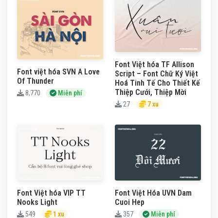
Font Việt hóa TF Allison
Font việt hóa SVN A Love
Script – Font Chữ Ký Việt
Of Thunder
Hoá Tinh Tế Cho Thiết Kế
Thiệp Cưới, Thiệp Mời
8,770
Miễn phí
27
7 xu
Font Việt hóa VIP TT
Font Việt Hóa UVN Dam
Nooks Light
Cuoi Hep
549
1 xu
357
Miễn phí