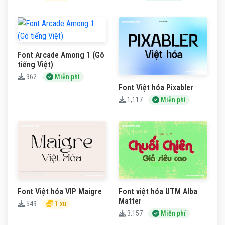
Font Arcade Among 1 (Gõ
tiếng Việt)
962
Miễn phí
Font Việt hóa Pixabler
1,117
Miễn phí
Font Việt hóa VIP Maigre
Font việt hóa UTM Alba
Matter
549
1 xu
3,157
Miễn phí