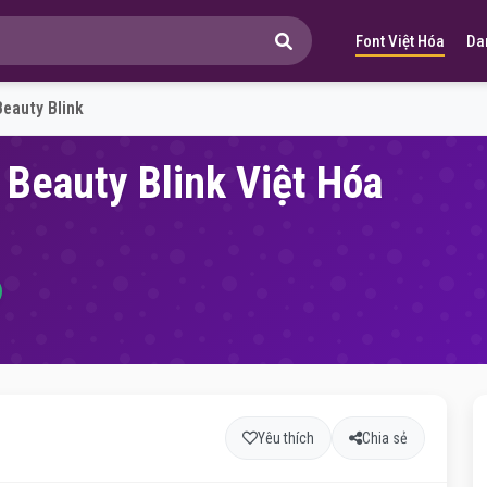
Font Việt Hóa
Da
eauty Blink
 Beauty Blink Việt Hóa
Yêu thích
Chia sẻ