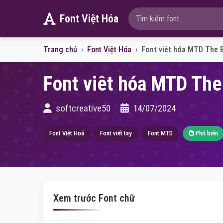
Font Việt Hóa
Trang chủ
Font Việt Hóa
Font viêt hóa MTD The B
Font viêt hóa MTD The
softcreative50
14/07/2024
Font Việt Hoá
Font viết tay
Font MTD
Phổ biến
Xem trước Font chữ