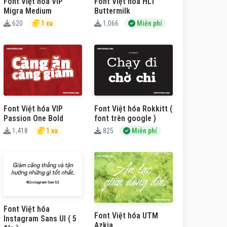
Font Việt hóa VIP
Font Việt hóa HLT
Migra Medium
Buttermilk
620
1 xu
1,066
Miễn phí
Font Việt hóa VIP
Font Việt hóa Rokkitt (
Passion One Bold
font trên google )
1,418
1 xu
825
Miễn phí
Font Việt hóa
Font Việt hóa UTM
Instagram Sans UI ( 5
Azkia