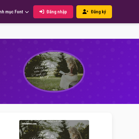
Đăng nhập
Đăng ký
nh mục Font