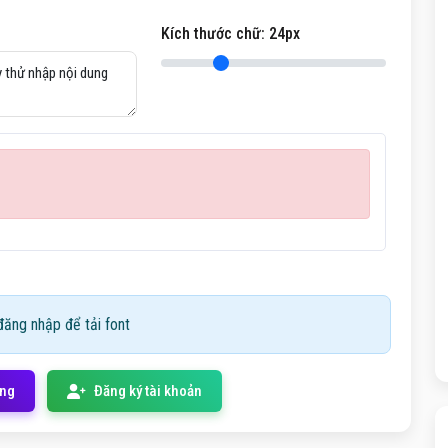
Kích thước chữ:
24
px
ăng nhập để tải font
ống
Đăng ký tài khoản