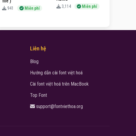
file )
3,114
Miễn phí
941
Miễn phí
Liên hệ
Blog
Hướng dẫn cài font việt hoá
Cài font việt hoá trên MacBook
Top Font
support@fontviethoa.org