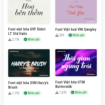
Font việt hóa UVF Didot
Font Việt hoá VNI Qwigley
LT Std Italic
503
Miễn phí
2,136
Miễn phí
Font Việt hóa UTM
Font việt hóa SVN Harry’s
Buttermilk
Brush
1,633
Miễn phí
1,192
Miễn phí