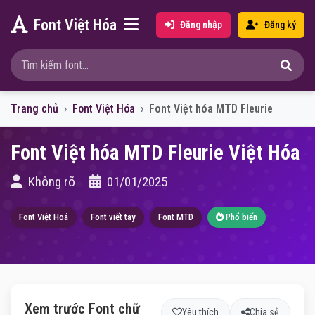
Font Việt Hóa
Đăng nhập
Đăng ký
Trang chủ
Font Việt Hóa
Font Việt hóa MTD Fleurie
Font Việt hóa MTD Fleurie Việt Hóa
Không rõ
01/01/2025
Font Việt Hoá
Font viết tay
Font MTD
Phổ biến
Xem trước Font chữ
Yêu thích
Chia sẻ