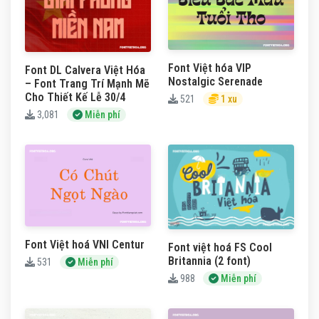
Font Việt hóa VIP
Font DL Calvera Việt Hóa
Nostalgic Serenade
– Font Trang Trí Mạnh Mẽ
Cho Thiết Kế Lễ 30/4
521
1 xu
3,081
Miễn phí
Font Việt hoá VNI Centur
Font việt hoá FS Cool
Britannia (2 font)
531
Miễn phí
988
Miễn phí