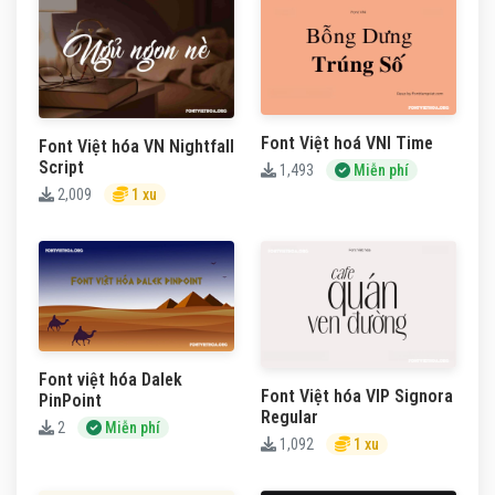
Font Việt hoá VNI Time
Font Việt hóa VN Nightfall
Script
1,493
Miễn phí
2,009
1 xu
Font việt hóa Dalek
Font Việt hóa VIP Signora
PinPoint
Regular
2
Miễn phí
1,092
1 xu