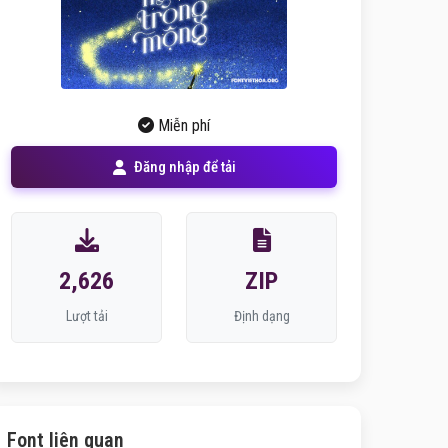
Miễn phí
Đăng nhập để tải
2,626
ZIP
Lượt tải
Định dạng
Font liên quan