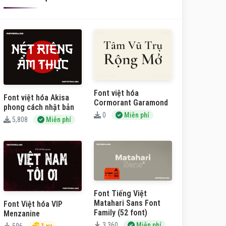
Font việt hóa
Font việt hóa Akisa
Cormorant Garamond
phong cách nhật bản
0
Miễn phí
5,808
Miễn phí
Font Tiếng Việt
Matahari Sans Font
Font Việt hóa VIP
Family (52 font)
Menzanine
3,360
Miễn phí