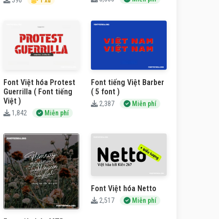
596
1 xu
Font Việt hóa Protest
Font tiếng Việt Barber
Guerrilla ( Font tiếng
( 5 font )
Việt )
2,387
Miễn phí
1,842
Miễn phí
Font Việt hóa Netto
2,517
Miễn phí