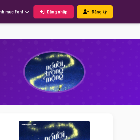
Đăng nhập
Đăng ký
nh mục Font