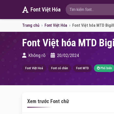
Font Việt Hóa
Trang chủ
Font Việt Hóa
Font Việt hóa MTD Bigil
Font Việt hóa MTD Bigi
Không rõ
20/02/2024
Font Việt Hoá
Font có chân
Font MTD
Phổ biến
Xem trước Font chữ