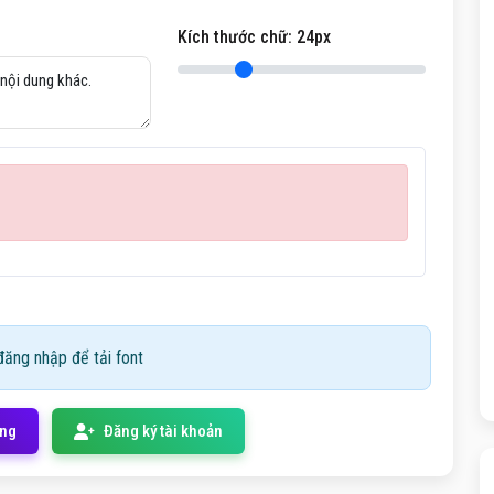
Kích thước chữ:
24
px
ăng nhập để tải font
ống
Đăng ký tài khoản