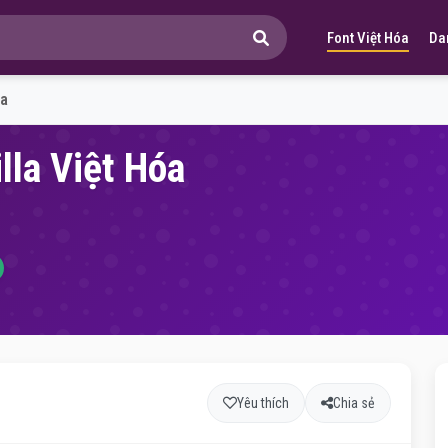
Font Việt Hóa
Da
la
lla Việt Hóa
Yêu thích
Chia sẻ