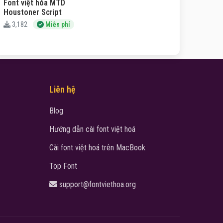
Font việt hóa MTD
Houstoner Script
3,182
Miễn phí
Liên hệ
Blog
Hướng dẫn cài font việt hoá
Cài font việt hoá trên MacBook
Top Font
support@fontviethoa.org