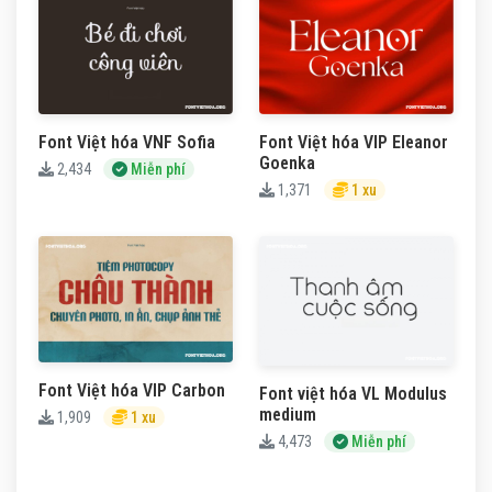
Font Việt hóa VNF Sofia
Font Việt hóa VIP Eleanor
Goenka
2,434
Miễn phí
1,371
1 xu
Font Việt hóa VIP Carbon
Font việt hóa VL Modulus
medium
1,909
1 xu
4,473
Miễn phí