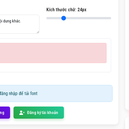
Kích thước chữ:
24
px
ăng nhập để tải font
ống
Đăng ký tài khoản