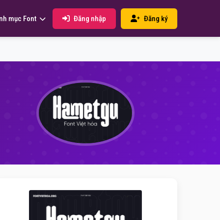
Đăng nhập
Đăng ký
nh mục Font