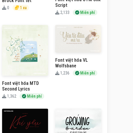
Brock Font tết
Script
0
1 xu
2,133
Miễn phí
Font việt hóa VL
Wolfsbane
1,236
Miễn phí
Font việt hóa MTD
Second Lyrics
1,362
Miễn phí