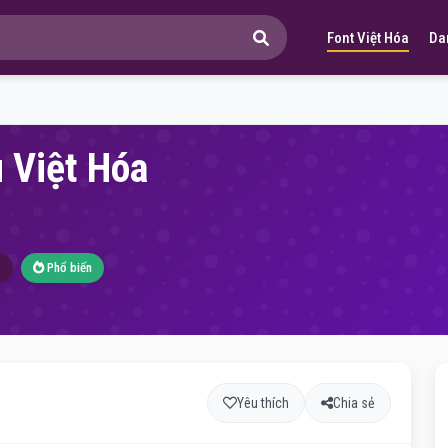
Font Việt Hóa
Da
 Việt Hóa
7
Phổ biến
Yêu thích
Chia sẻ