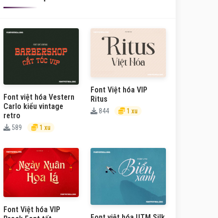
Font Việt hóa VIP
Font việt hóa Vestern
Ritus
Carlo kiểu vintage
844
1 xu
retro
589
1 xu
Font Việt hóa VIP
Font việt hóa UTM Silk