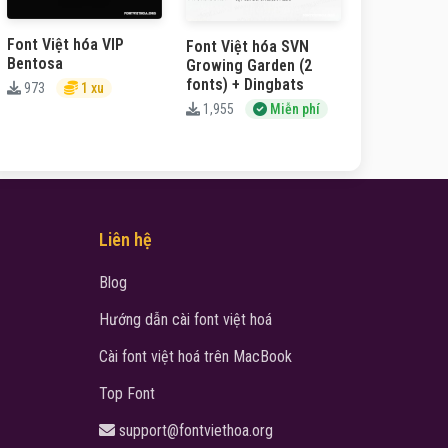
Font Việt hóa VIP
Font Việt hóa SVN
Bentosa
Growing Garden (2
fonts) + Dingbats
973
1 xu
1,955
Miễn phí
Liên hệ
Blog
Hướng dẫn cài font việt hoá
Cài font việt hoá trên MacBook
Top Font
support@fontviethoa.org