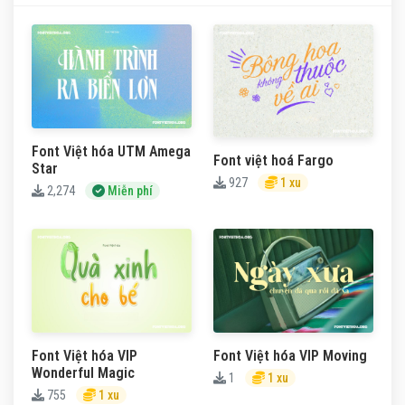
Font Việt hóa UTM Amega
Font việt hoá Fargo
Star
927
1 xu
2,274
Miễn phí
Font Việt hóa VIP
Font Việt hóa VIP Moving
Wonderful Magic
1
1 xu
755
1 xu