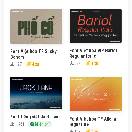
Font Việt hóa VIP Bariol
Font Việt hóa TF Slicky
Regular Italic
Bohem
684
1 xu
127
4 xu
Font tiếng việt Jack Lane
Font Việt hóa TF Allena
Signature
1,461
Miễn phí
104
4 xu