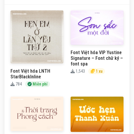
Font Việt hóa VIP Yustine
Signature – Font chữ ký –
font spa
Font Việt hóa LNTH
1,543
1 xu
StarBlackInline
784
Miễn phí