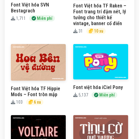
Font Việt hóa SVN
Font Việt hóa TF Raken –
Bestagrach
Font trang trí đậm nét, lý
tưởng cho thiết kế
1,711
Miễn phí
vintage, banner cổ điển
31
10 xu
Font việt hóa iCiel Pony
Font Việt hóa TF Hippie
Mods – Font tròn mập
5,137
Miễn phí
103
6 xu