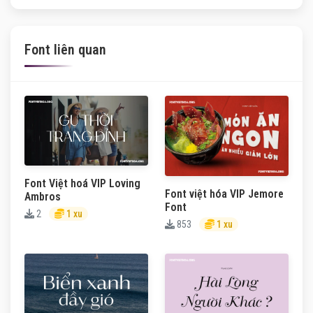
Font liên quan
Font Việt hoá VIP Loving
Font việt hóa VIP Jemore
Ambros
Font
2
1 xu
853
1 xu